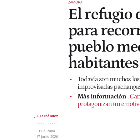
ZAMORA
El refugio
para recor
pueblo med
habitantes
Todavía son muchos los 
improvisadas pachangas
Más información
:
Car
protagonizan un emotivo
J.I. Fernández
Publicada
17 junio 2026