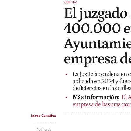
ZAMORA
El juzgado 
400.000 e
Ayuntamie
empresa de
La Justicia condena en c
aplicada en 2024 y fuerz
deficiencias en las calles
Más información:
El 
empresa de basuras por 
Jaime González
Publicada