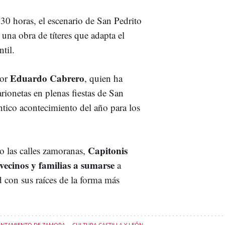
0:30 horas, el escenario de San Pedrito
 una obra de títeres que adapta el
til.
Eduardo Cabrero
or
, quien ha
rionetas en plenas fiestas de San
ntico acontecimiento del año para los
Capitonis
 las calles zamoranas,
 vecinos y familias a sumarse
a
d con sus raíces de la forma más
UNTAMIENTO DE ZAMORA
CULTURA CASTILLA Y LEÓN