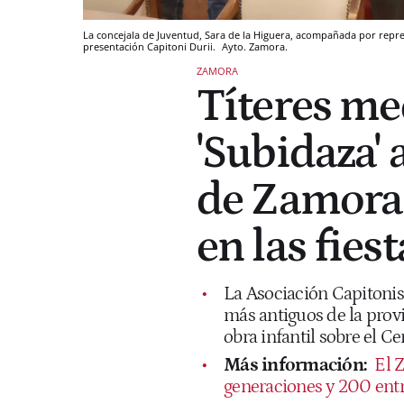
La concejala de Juventud, Sara de la Higuera, acompañada por repres
presentación Capitoni Durii.
Ayto. Zamora.
ZAMORA
Títeres med
'Subidaza' 
de Zamora 
en las fies
La Asociación Capitonis 
más antiguos de la prov
obra infantil sobre el C
Más información:
El 
generaciones y 200 entr