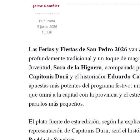
Jaime González
Publicada
9 junio 2026
15:33h
Ferias y Fiestas de San Pedro 2026
Las
van a
profundamente tradicional y un toque de magia
Sara de la Higuera
Juventud,
, acompañada po
Capitonis Durii
Eduardo Ca
y el historiador
apuestas más potentes del programa festivo: u
que unirá a la capital con la provincia y el est
para los más pequeños.
El plato fuerte de esta edición, según ha expli
representación de Capitonis Durii, será el hist
Puebla de Sanabria.