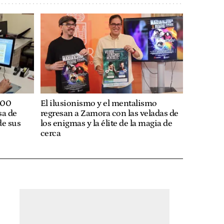
200
El ilusionismo y el mentalismo
sa de
regresan a Zamora con las veladas de
de sus
los enigmas y la élite de la magia de
cerca