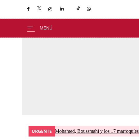
URGENTE
Mohamed, Boussmahi y los 17 marroquíes d