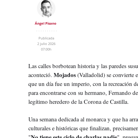
Ángel Pisano
Publicada
2 julio 2026
07:00h
Las calles borbotean historia y las paredes susu
Mojados
aconteció.
(Valladolid) se convierte 
que un día fue un imperio, con la recreación de
para encontrarse con su hermano, Fernando d
legítimo heredero de la Corona de Castilla.
Una semana dedicada al monarca y que ha arran
culturales e históricas que finalizan, precisame
No tiene este ciclo de charlas nadie
"
", presu