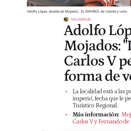
Adolfo López, alcalde de Mojados.
EL ESPAÑOL de Castilla y León
VALLADOLID
Adolfo Lóp
Mojados: "
Carlos V p
forma de ve
La localidad está a las 
imperio', fecha que le p
Turístico Regional.
Más información:
Moja
Carlos V y Fernando de