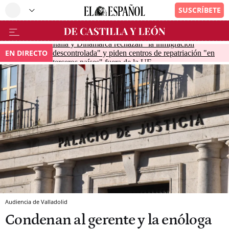
Italia y Dinamarca rechazan "la inmigración
EN DIRECTO
descontrolada" y piden centros de repatriación "en
terceros países" fuera de la UE
Audiencia de Valladolid
Condenan al gerente y la enóloga