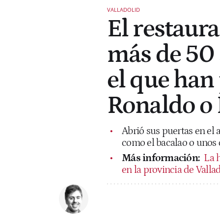
VALLADOLID
El restaur
más de 50 
el que han 
Ronaldo o 
Abrió sus puertas en el 
como el bacalao o unos c
Más información:
La 
en la provincia de Valla