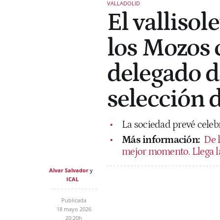
VALLADOLID
El vallisol
los Mozos 
delegado de
selección 
La sociedad prevé celebr
Más información:
De 
mejor momento. Llega l
Alvar Salvador
ICAL
Publicada
18 mayo 2026
20:20h