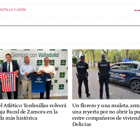
CASTILLA Y LEÓN
el Atlético Tordesillas volverá
Un florero y una muleta, arm
aja Rural de Zamora en la
una reyerta por no abrir la p
a más histórica
entre compañeros de viviend
Delicias