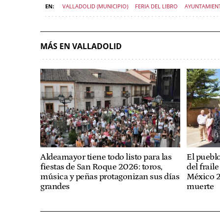
VALLADOLID (MUNICIPIO)
FERIA DEL LIBRO
AYUNTAMIEN
MÁS EN VALLADOLID
Aldeamayor tiene todo listo para las
El puebl
fiestas de San Roque 2026: toros,
del frail
música y peñas protagonizan sus días
México 2
grandes
muerte