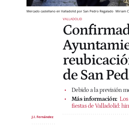
Mercado castellano en Valladolid por San Pedro Regalado
Miriam C
VALLADOLID
Confirmado
Ayuntamie
reubicació
de San Ped
Debido a la previsión me
Más información:
Los
fiestas de Valladolid: hi
J.I. Fernández