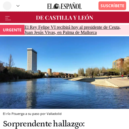
El Rey Felipe VI recibirá hoy al presidente de Ceuta,
URGENTE
Juan Jesús Vivas, en Palma de Mallorca
El río Pisuerga a su paso por Valladolid
Sorprendente hallazgo: