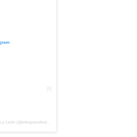
agram
Una publicación compartida por El Español de Castilla y León (@elespanolnoticiascyl)