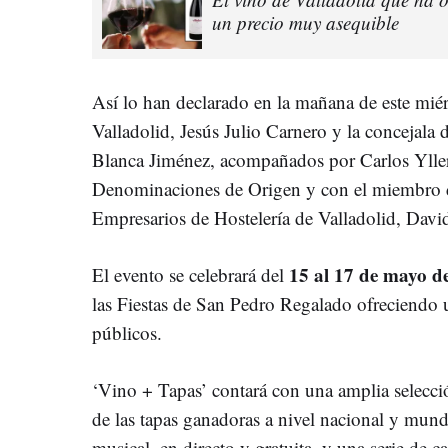
un precio muy asequible
Así lo han declarado en la mañana de este miér
Valladolid, Jesús Julio Carnero y la concejal
Blanca Jiménez, acompañados por Carlos Yllera
Denominaciones de Origen y con el miembro d
Empresarios de Hostelería de Valladolid, Davi
15 al 17 de mayo d
El evento se celebrará del
las Fiestas de San Pedro Regalado ofreciendo 
públicos.
‘Vino + Tapas’ contará con una amplia selecci
de las tapas ganadoras a nivel nacional y mun
musical, en directo y gratuita, y una serie de ca