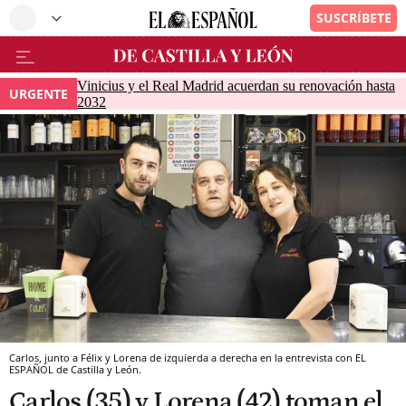
Vinicius y el Real Madrid acuerdan su renovación hasta
URGENTE
2032
Carlos, junto a Félix y Lorena de izquierda a derecha en la entrevista con EL
ESPAÑOL de Castilla y León.
Carlos (35) y Lorena (42) toman el