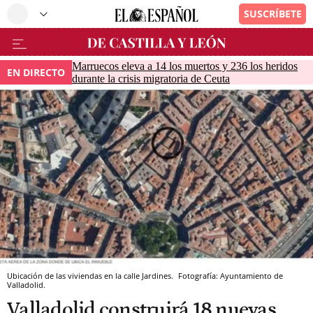
Marruecos eleva a 14 los muertos y 236 los heridos
EN DIRECTO
durante la crisis migratoria de Ceuta
Ubicación de las viviendas en la calle Jardines.
Fotografía: Ayuntamiento de
Valladolid.
Valladolid construirá 18 nuevas