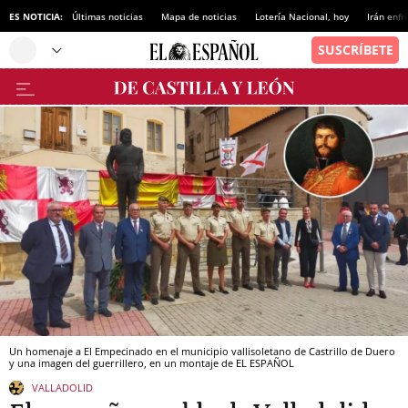
ES NOTICIA:
Últimas noticias
Mapa de noticias
Lotería Nacional, hoy
Irán enfr
Un homenaje a El Empecinado en el municipio vallisoletano de Castrillo de Duero
y una imagen del guerrillero, en un montaje de EL ESPAÑOL
VALLADOLID