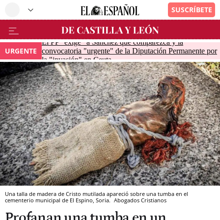
El PP "exige" a Sánchez que comparezca y la
URGENTE
convocatoria "urgente" de la Diputación Permanente por
la "invasión" en Ceuta
Una talla de madera de Cristo mutilada apareció sobre una tumba en el
cementerio municipal de El Espino, Soria.
Abogados Cristianos
Profanan una tumba en un