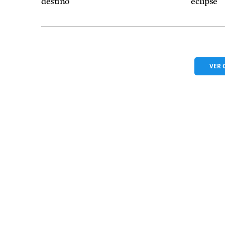
destino
eclipse
VER