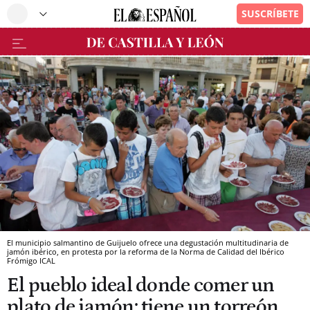
El municipio salmantino de Guijuelo ofrece una degustación multitudinaria de
jamón ibérico, en protesta por la reforma de la Norma de Calidad del Ibérico
Frómigo
ICAL
El pueblo ideal donde comer un
plato de jamón: tiene un torreón