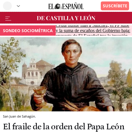
Ceuta hunde más a Sánchez, el PP sube
SONDEO SOCIOMÉTRICA
y la suma de escaños del Gobierno baja:
encuesta de El Español tras la invasión
San Juan de Sahagún.
El fraile de la orden del Papa León