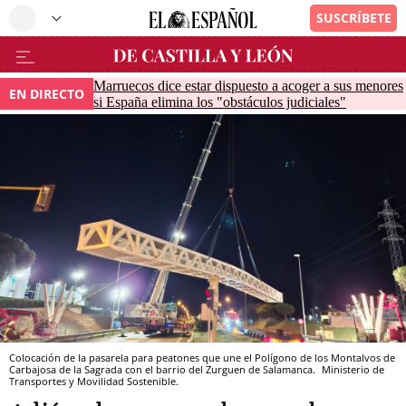
Marruecos dice estar dispuesto a acoger a sus menores
EN DIRECTO
si España elimina los "obstáculos judiciales"
Colocación de la pasarela para peatones que une el Polígono de los Montalvos de
Carbajosa de la Sagrada con el barrio del Zurguen de Salamanca.
Ministerio de
Transportes y Movilidad Sostenible.