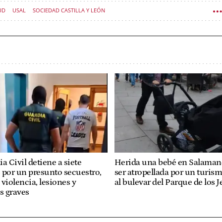
UD
USAL
SOCIEDAD CASTILLA Y LEÓN
a Civil detiene a siete
Herida una bebé en Salamanc
 por un presunto secuestro,
ser atropellada por un turis
violencia, lesiones y
al bulevar del Parque de los J
 graves