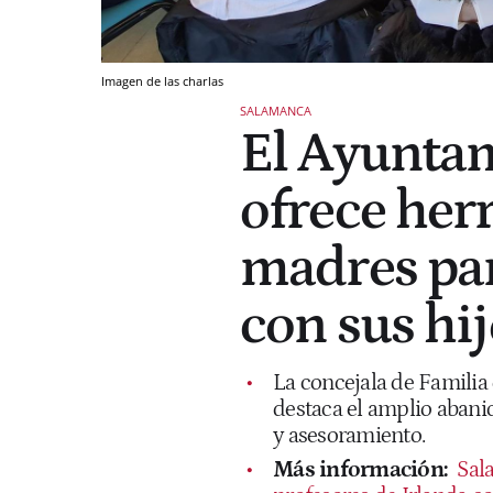
Imagen de las charlas
SALAMANCA
El Ayunta
ofrece her
madres para
con sus hi
La concejala de Familia
destaca el amplio abani
y asesoramiento.
Más información:
Sal