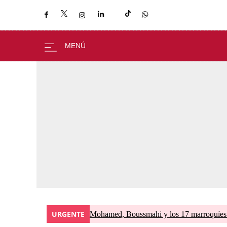
URGENTE
Mohamed, Boussmahi y los 17 marroquíes d