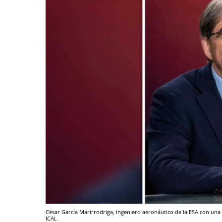
César García Marirrodriga, ingeniero aeronáutico de la ESA con una
ICAL