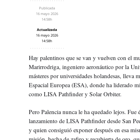
Publicada
16 mayo 2026
14:58h
Actualizada
16 mayo 2026
14:58h
Hay palentinos que se van y vuelven con el m
Marirrodriga, ingeniero aeronáutico por la Un
másteres por universidades holandesas, lleva m
Espacial Europea (ESA), donde ha liderado mi
como LISA Pathfinder y Solar Orbiter.
Pero Palencia nunca le ha quedado lejos. Fue é
lanzamiento de LISA Pathfinder desde San Ped
y quien consiguió exponer después en esa mism
misión, hecha de zafiro y recubierta de oro, q