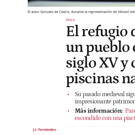
El actor Gonzalo de Castro, durante la representación de 'Idiota'/ t
ÁVILA
El refugio 
un pueblo c
siglo XV y
piscinas n
Su pasado medieval sig
impresionante patrimon
Más información:
Pare
escondido con una pisci
J.I. Fernández