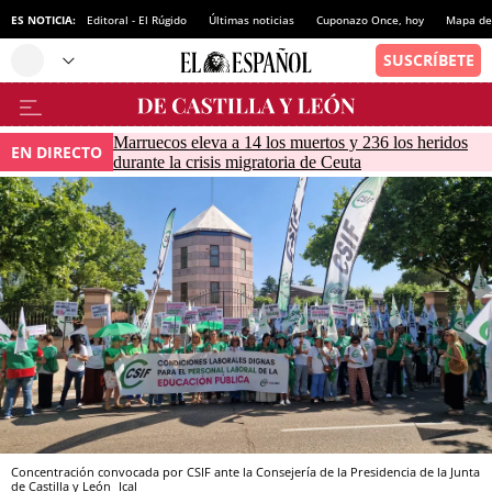
ES NOTICIA:
Editoral - El Rúgido
Últimas noticias
Cuponazo Once, hoy
Mapa de 
Marruecos eleva a 14 los muertos y 236 los heridos
EN DIRECTO
durante la crisis migratoria de Ceuta
Concentración convocada por CSIF ante la Consejería de la Presidencia de la Junta
de Castilla y León
Ical