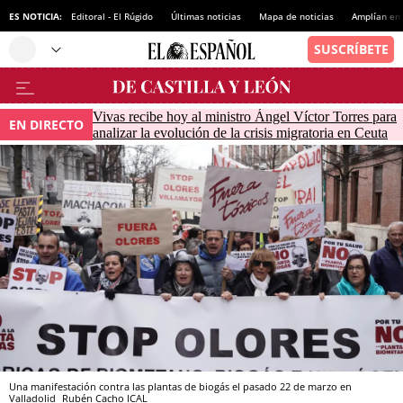
ES NOTICIA:
Editoral - El Rúgido
Últimas noticias
Mapa de noticias
Amplían en
Vivas recibe hoy al ministro Ángel Víctor Torres para
EN DIRECTO
analizar la evolución de la crisis migratoria en Ceuta
Una manifestación contra las plantas de biogás el pasado 22 de marzo en
Valladolid
Rubén Cacho
ICAL