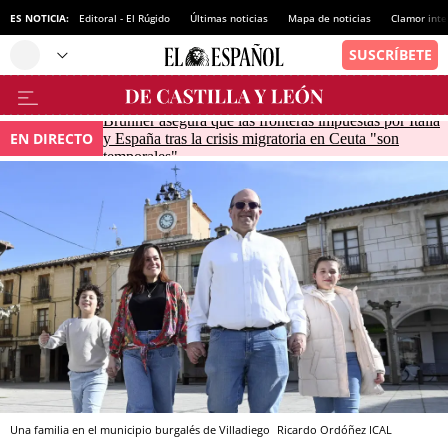
ES NOTICIA:
Editoral - El Rúgido
Últimas noticias
Mapa de noticias
Clamor inte
Brunner asegura que las fronteras impuestas por Italia
EN DIRECTO
y España tras la crisis migratoria en Ceuta "son
temporales"
Una familia en el municipio burgalés de Villadiego
Ricardo Ordóñez
ICAL