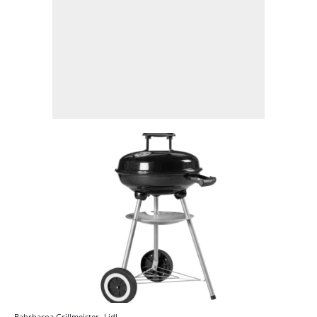
Babrbacoa Grillmeister
Lidl