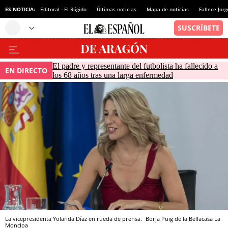
ES NOTICIA:
Editoral - El Rúgido
Últimas noticias
Mapa de noticias
Fallece Jor
El padre y representante del futbolista ha fallecido a
EN DIRECTO
los 68 años tras una larga enfermedad
La vicepresidenta Yolanda Díaz en rueda de prensa.
Borja Puig de la Bellacasa
La
Moncloa