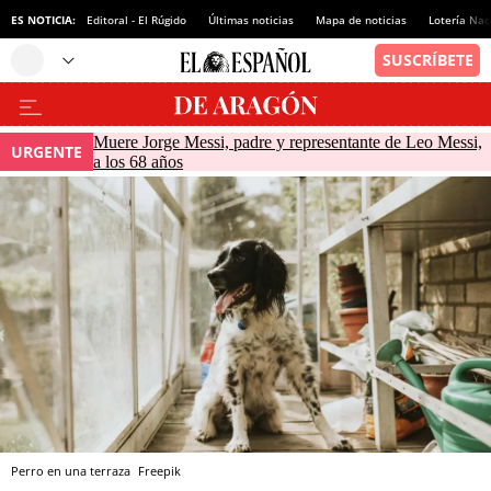
ES NOTICIA:
Editoral - El Rúgido
Últimas noticias
Mapa de noticias
Lotería Nac
Muere Jorge Messi, padre y representante de Leo Messi,
URGENTE
a los 68 años
Perro en una terraza
Freepik