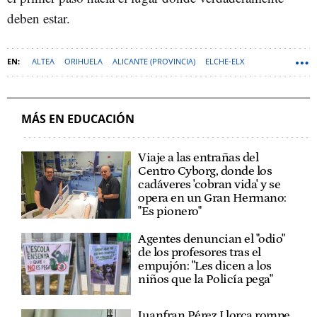
deben estar.
ALTEA
ORIHUELA
ALICANTE (PROVINCIA)
ELCHE-ELX
UNIVERSIDADES PÚBLICAS
SANT JOAN D'ALACANT
UNIVERSIDADES
MÁS EN EDUCACIÓN
Viaje a las entrañas del
Centro Cyborg, donde los
cadáveres 'cobran vida' y se
opera en un Gran Hermano:
"Es pionero"
Agentes denuncian el "odio"
de los profesores tras el
empujón: "Les dicen a los
niños que la Policía pega"
Juanfran Pérez Llorca rompe