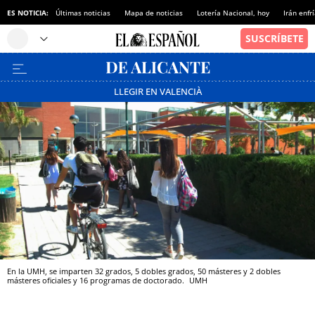
ES NOTICIA:
Últimas noticias
Mapa de noticias
Lotería Nacional, hoy
Irán enfr
LLEGIR EN VALENCIÀ
En la UMH, se imparten 32 grados, 5 dobles grados, 50 másteres y 2 dobles
másteres oficiales y 16 programas de doctorado.
UMH