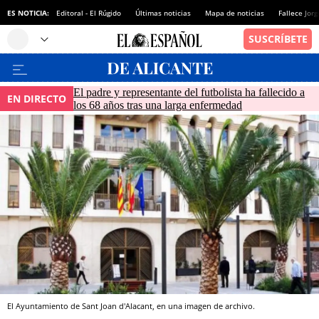
ES NOTICIA:
Editoral - El Rúgido
Últimas noticias
Mapa de noticias
Fallece Jor
El padre y representante del futbolista ha fallecido a
EN DIRECTO
los 68 años tras una larga enfermedad
El Ayuntamiento de Sant Joan d'Alacant, en una imagen de archivo.