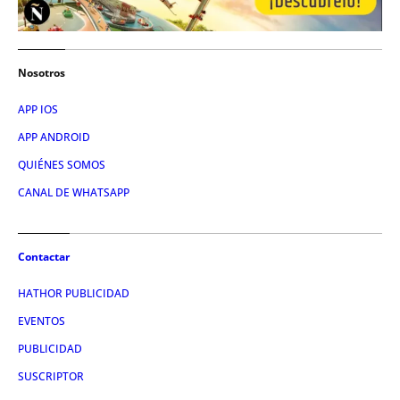
Nosotros
APP IOS
APP ANDROID
QUIÉNES SOMOS
CUARTA.- PREMIO
CANAL DE WHATSAPP
Contactar
HATHOR PUBLICIDAD
EVENTOS
PUBLICIDAD
QUINTA.- MECÁNICA DE LA PROMOCIÓN.
PARTICIPACIÓN EN EL SORTEO
SUSCRIPTOR