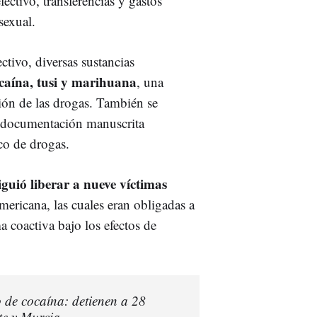
ectivo, transferencias y gastos
sexual.
ectivo, diversas sustancias
caína, tusi y marihuana
, una
ción de las drogas. También se
mo documentación manuscrita
ico de drogas.
iguió liberar a nueve víctimas
mericana, las cuales eran obligadas a
a coactiva bajo los efectos de
o de cocaína: detienen a 28
te y Murcia