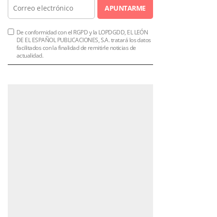
APUNTARME
De conformidad con el RGPD y la LOPDGDD, EL LEÓN
DE EL ESPAÑOL PUBLICACIONES, S.A. tratará los datos
facilitados con la finalidad de remitirle noticias de
actualidad.