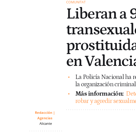
COMUNITAT
Liberan a 
transexual
prostituid
en Valenci
La Policía Nacional ha r
la organización criminal 
Más información:
Det
robar y agredir sexualm
Redacción |
Agencias
Alicante