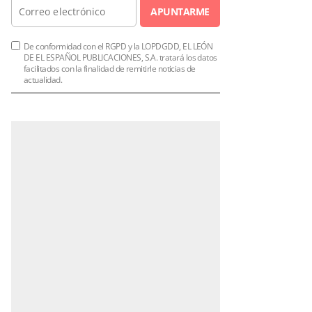
APUNTARME
De conformidad con el RGPD y la LOPDGDD, EL LEÓN
DE EL ESPAÑOL PUBLICACIONES, S.A. tratará los datos
facilitados con la finalidad de remitirle noticias de
actualidad.