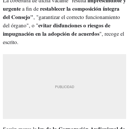
imprescindible y
La cobertura de dicha vacante "resulta
urgente
restablecer la composición íntegra
a fin de
del Consejo"
, "garantizar el correcto funcionamiento
evitar disfunciones o riesgos de
del órgano", o "
impugnación en la adopción de acuerdos
", recoge el
escrito.
ley de la Corporación Audiovisual de
Según marca la