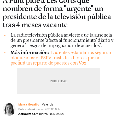
À Punt pide a Les Corts que
nombren de forma "urgente" un
presidente de la televisión pública
tras 4 meses vacante
La radiotelevisión pública advierte que la ausencia
de un presidente "afecta al funcionamiento" diario y
genera "riesgos de impugnación de acuerdos".
Más información:
Los entes estatutarios seguirán
bloqueados: el PSPV traslada a Llorca que no
pactará un reparto de puestos con Vox
Marta Gozalbo
Valencia
Publicada
24 marzo 2026
06:00h
Actualizada
24 marzo 2026
08:26h