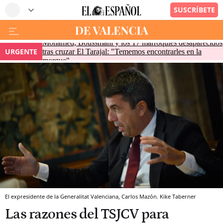
Mohamed, Boussmahi y los 17 marroquíes desaparecidos
URGENTE
tras cruzar El Tarajal: "Tememos encontrarles en la
morgue"
El expresidente de la Generalitat Valenciana, Carlos Mazón. Kike Taberner
Las razones del TSJCV para