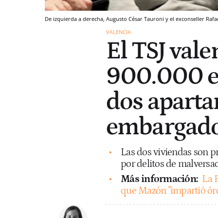
De izquierda a derecha, Augusto César Tauroni y el exconseller Rafae
VALENCIA
El TSJ val
900.000 eu
dos apart
embargados
Las dos viviendas son p
por delitos de malversa
Más información:
La F
que Mazón "impartió órden