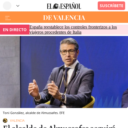
España reestablece los controles fronterizos a los
EN DIRECTO
viajeros procedentes de Italia
Toni González, alcalde de Almussafes. EFE
VALENCIA