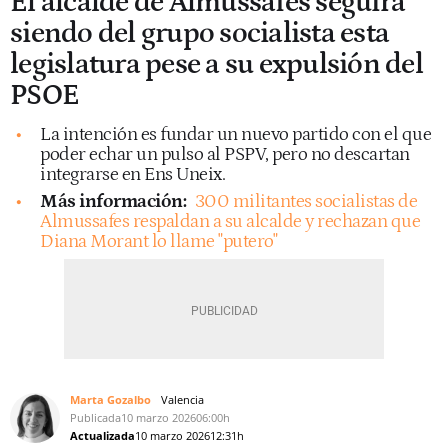
El alcalde de Almussafes seguirá
siendo del grupo socialista esta
legislatura pese a su expulsión del
PSOE
La intención es fundar un nuevo partido con el que
poder echar un pulso al PSPV, pero no descartan
integrarse en Ens Uneix.
Más información:
300 militantes socialistas de
Almussafes respaldan a su alcalde y rechazan que
Diana Morant lo llame "putero"
Marta Gozalbo
Valencia
Publicada
10 marzo 2026
06:00h
Actualizada
10 marzo 2026
12:31h