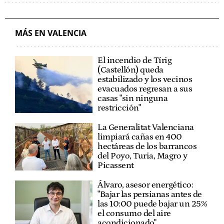
ENCUESTAS
COMUNIDAD VALENCIANA
COMPROMÍS
AYUNTAMIENTO DE VALENCIA
VOX
MARÍA JOSÉ CATALÀ
MÁS EN VALENCIA
El incendio de Tírig
(Castellón) queda
estabilizado y los vecinos
evacuados regresan a sus
casas "sin ninguna
restricción"
La Generalitat Valenciana
limpiará cañas en 400
hectáreas de los barrancos
del Poyo, Turia, Magro y
Picassent
Álvaro, asesor energético:
"Bajar las persianas antes de
las 10:00 puede bajar un 25%
el consumo del aire
acondicionado"