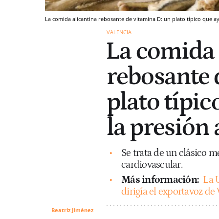
⁠La comida alicantina rebosante de vitamina D: un plato típico que ay
VALENCIA
⁠La comida 
rebosante 
plato típic
la presión 
Se trata de un clásico m
cardiovascular.
Más información:
La 
dirigía el exportavoz d
Beatriz Jiménez