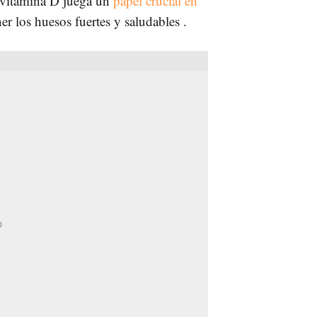
la vitamina D juega un
papel crucial en
r los huesos fuertes y saludables .