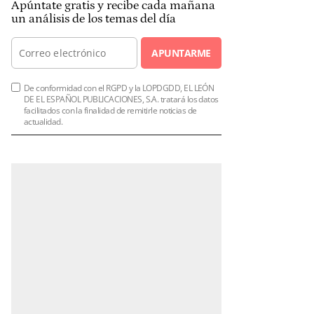
Apúntate gratis y recibe cada mañana
un análisis de los temas del día
APUNTARME
De conformidad con el RGPD y la LOPDGDD, EL LEÓN
DE EL ESPAÑOL PUBLICACIONES, S.A. tratará los datos
facilitados con la finalidad de remitirle noticias de
actualidad.