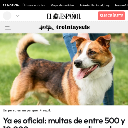
ES NOTICIA:
Últimas noticias
Mapa de noticias
Lotería Nacional, hoy
Irán enfr
Un perro en un parque
Freepik
Ya es oficial: multas de entre 500 y