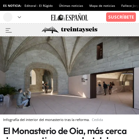
ES NOTICIA:
Editoral - El Rúgido
Últimas noticias
Mapa de noticias
Fallece Jor
Infografía del interior del monasterio tras la reforma.
Cedida
El Monasterio de Oia, más cerca