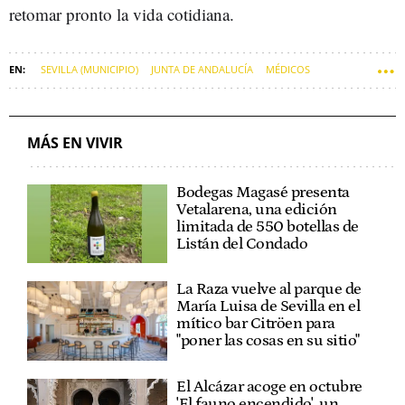
retomar pronto la vida cotidiana.
SEVILLA (MUNICIPIO)
JUNTA DE ANDALUCÍA
MÉDICOS
HOSPITALES
SALUD
SOFT
MÁS EN VIVIR
Bodegas Magasé presenta
Vetalarena, una edición
limitada de 550 botellas de
Listán del Condado
La Raza vuelve al parque de
María Luisa de Sevilla en el
mítico bar Citröen para
"poner las cosas en su sitio"
El Alcázar acoge en octubre
'El fauno encendido', un