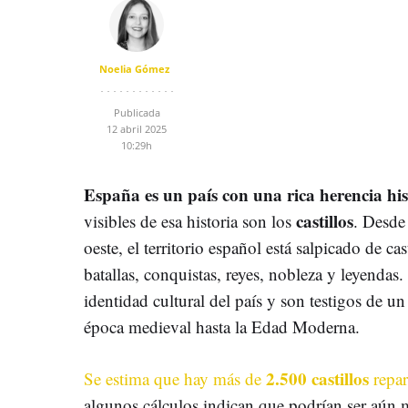
Noelia Gómez
Publicada
12 abril 2025
10:29h
España es un país con una rica herencia his
castillos
visibles de esa historia son los
. Desde 
oeste, el territorio español está salpicado de ca
batallas, conquistas, reyes, nobleza y leyendas.
identidad cultural del país y son testigos de u
época medieval hasta la Edad Moderna.
2.500 castillos
Se estima que hay más de
repar
algunos cálculos indican que podrían ser aún m