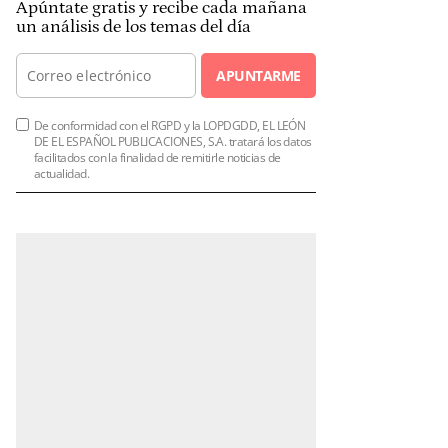
Apúntate gratis y recibe cada mañana
un análisis de los temas del día
APUNTARME
De conformidad con el RGPD y la LOPDGDD, EL LEÓN
DE EL ESPAÑOL PUBLICACIONES, S.A. tratará los datos
facilitados con la finalidad de remitirle noticias de
actualidad.