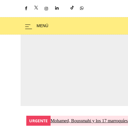
URGENTE
Mohamed, Boussmahi y los 17 marroquíes d