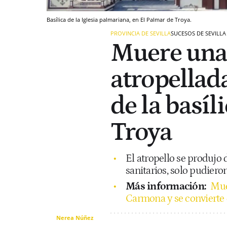
Basílica de la Iglesia palmariana, en El Palmar de Troya.
PROVINCIA DE SEVILLA
SUCESOS DE SEVILLA
Muere una 
atropellad
de la basíl
Troya
El atropello se produjo d
sanitarios, solo pudieron
Más información:
Mue
Carmona y se convierte e
Nerea Núñez