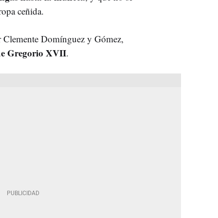
ropa ceñida.
por Clemente Domínguez y Gómez,
de Gregorio XVII
.