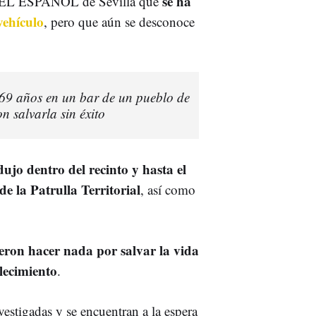
se ha
 a EL ESPAÑOL de Sevilla que
vehículo
, pero que aún se desconoce
9 años en un bar de un pueblo de
on salvarla sin éxito
dujo dentro del recinto y hasta el
e la Patrulla Territorial
, así como
eron hacer nada por salvar la vida
llecimiento
.
vestigadas y se encuentran a la espera