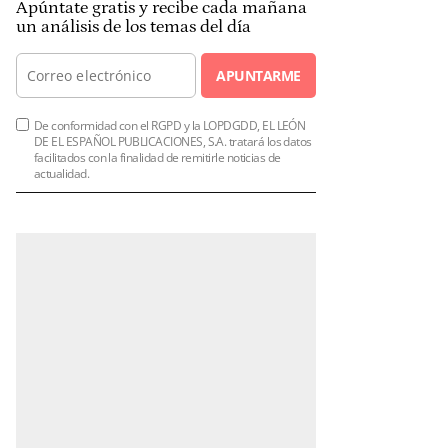
Apúntate gratis y recibe cada mañana
un análisis de los temas del día
APUNTARME
De conformidad con el RGPD y la LOPDGDD, EL LEÓN
DE EL ESPAÑOL PUBLICACIONES, S.A. tratará los datos
facilitados con la finalidad de remitirle noticias de
actualidad.