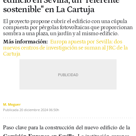
edificio en Sevilla, un "referente
sostenible" en La Cartuja
El proyecto propone cubrir el edificio con una cúpula
compuesta por pérgolas fotovoltaicas que proporcionan
sombra a una plaza, un jardín y al mismo edificio.
Más información:
Europa apuesta por Sevilla: dos
nuevos centros de investigación se suman al JRC de la
Cartuja
M. Moguer
Publicada
20 diciembre 2024
06:50h
Paso clave para la construcción del nuevo edificio de la
Comisión Europea en Sevilla.
La institución europea